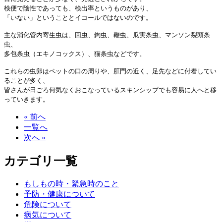
検便で陰性であっても、検出率というものがあり、
「いない」ということとイコールではないのです。
主な消化管内寄生虫は、回虫、鉤虫、鞭虫、瓜実条虫、マンソン裂頭条
虫、
多包条虫（エキノコックス）、猫条虫などです。
これらの虫卵はペットの口の周りや、肛門の近く、足先などに付着してい
ることが多く、
皆さんが日ごろ何気なくおこなっているスキンシップでも容易に人へと移
っていきます。
« 前へ
一覧へ
次へ »
カテゴリ一覧
もしもの時・緊急時のこと
予防・健康について
危険について
病気について