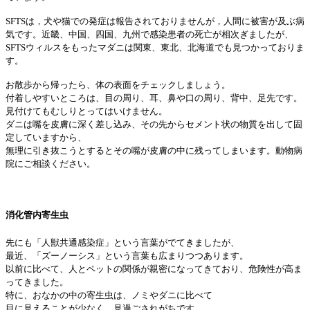
SFTSは，犬や猫での発症は報告されておりませんが，人間に被害が及ぶ病
気です。近畿、中国、四国、九州で感染患者の死亡が相次ぎましたが、
SFTSウィルスをもったマダニは関東、東北、北海道でも見つかっておりま
す。
お散歩から帰ったら、体の表面をチェックしましょう。
付着しやすいところは、目の周り、耳、鼻や口の周り、背中、足先です。
見付けてもむしりとってはいけません。
ダニは嘴を皮膚に深く差し込み、その先からセメント状の物質を出して固
定していますから、
無理に引き抜こうとするとその嘴が皮膚の中に残ってしまいます。動物病
院にご相談ください。
消化管内寄生虫
先にも「人獣共通感染症」という言葉がでてきましたが、
最近、「ズーノーシス」という言葉も広まりつつあります。
以前に比べて、人とペットの関係が親密になってきており、危険性が高ま
ってきました。
特に、おなかの中の寄生虫は、ノミやダニに比べて
目に見えることが少なく、見過ごされがちです。