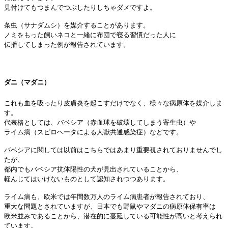
見付けてもつまんでつぶしたりしちゃダメですよ。
条虫（サナダムシ）を媒介することがあります。
ノミをもった飼いネコと一緒に布団で寝る習慣だった人に
伝播してしまった例が報告されています。
ダニ（マダニ）
これも血を吸ったり皮膚炎を起こすだけでなく、様々な病原体を媒介しま
す。
代表格としては、バベシア（赤血球を破壊してしまう寄生虫）や
ライム病（スピロヘータによる人獣共通感染症）などです。
バベシアに関しては以前はこちらではあまり重要視されておりませんでし
たが、
都内でもバベシア抗体陽性の犬が見出されていることから、
軽んじてはいけないものとして認知されつつあります。
ライム病も、欧米では年間数万人のライム病患者が報告されており、
重大な問題とされていますが、日本でも野鼠やマダニの病原体保有率は
欧米並みであることから、潜在的に蔓延している可能性が高いと考えられ
ています。