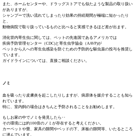
また、ホームセンターや、ドラッグストアでも似たような製品の取り扱い
がありますが、
シャンプーで洗い流れてしまったり効果の持続期間が極端に短かったり
と、
動物病院で取り扱っているものと比べると実感できるほど差が出ます。
消化管内寄生虫に関しては、ペットの先進国であるアメリカでは
疾病予防管理センター（CDC)と寄生虫学協会（AAVP)が
ペットから人への寄生虫感染を防ぐための予防的な駆虫薬の投与を推奨し
ています。
ガイドラインについては、直接ご相談ください。
ノミ
血を吸ったり皮膚炎を起こしたりしますが、病原体を媒介することも知ら
れています。
特に、室内飼の場合はきちんと予防されることをお勧めします。
もしお家の中でノミを発見したら‥
その環境には約100倍のノミが存在すると考えください。
カーペットや畳、家具の隙間やベッドの下、床板の隙間等、いたるところ
に潜んでいます。