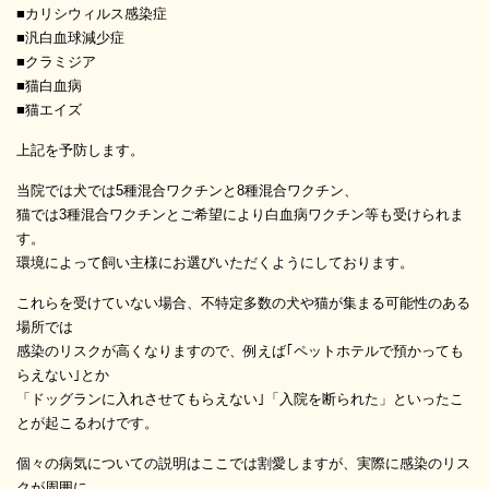
■カリシウィルス感染症
■汎白血球減少症
■クラミジア
■猫白血病
■猫エイズ
上記を予防します。
当院では犬では5種混合ワクチンと8種混合ワクチン、
猫では3種混合ワクチンとご希望により白血病ワクチン等も受けられま
す。
環境によって飼い主様にお選びいただくようにしております。
これらを受けていない場合、不特定多数の犬や猫が集まる可能性のある
場所では
感染のリスクが高くなりますので、例えば｢ペットホテルで預かっても
らえない｣とか
「ドッグランに入れさせてもらえない｣「入院を断られた」といったこ
とが起こるわけです。
個々の病気についての説明はここでは割愛しますが、実際に感染のリス
クが周囲に